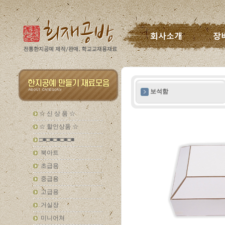
보석함
☆ 신 상 품 ☆
☆ 할인상품 ☆
□■□■□■□■□■
북아트
초급용
중급용
고급용
거실장
미니어쳐