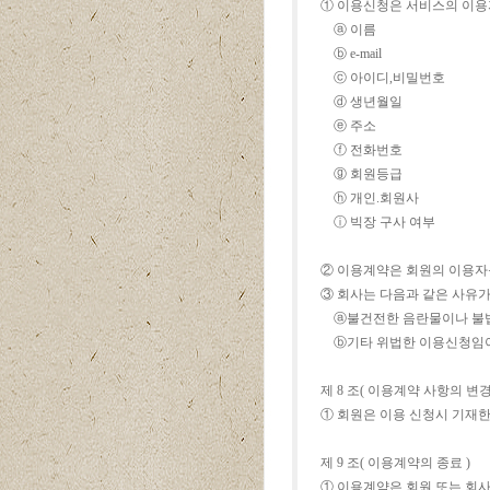
① 이용신청은 서비스의 이용
ⓐ 이름
ⓑ e-mail
ⓒ 아이디,비밀번호
ⓓ 생년월일
ⓔ 주소
ⓕ 전화번호
ⓖ 회원등급
ⓗ 개인.회원사
ⓘ 빅장 구사 여부
② 이용계약은 회원의 이용자
③ 회사는 다음과 같은 사유가
ⓐ불건전한 음란물이나 불법거
ⓑ기타 위법한 이용신청임이
제 8 조( 이용계약 사항의 변경
① 회원은 이용 신청시 기재
제 9 조( 이용계약의 종료 )
① 이용계약은 회원 또는 회사