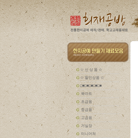
☆ 신 상 품 ☆
☆ 할인상품 ☆
□■□■□■□■□■
북아트
초급용
중급용
고급용
거실장
미니어쳐