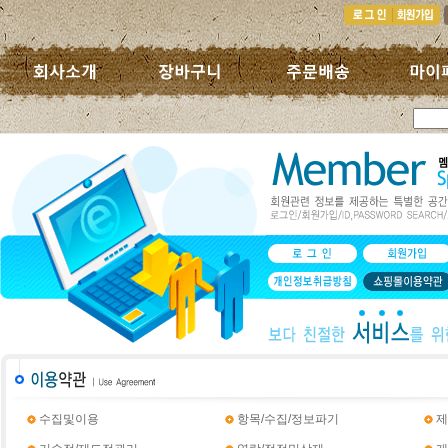
수집및이용
항목/수집/정보파기
제