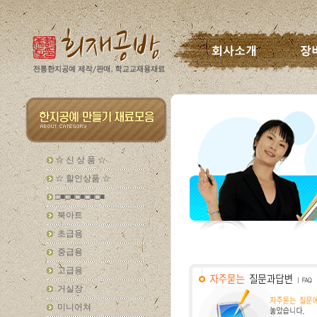
☆ 신 상 품 ☆
☆ 할인상품 ☆
□■□■□■□■□■
북아트
초급용
중급용
고급용
거실장
미니어쳐